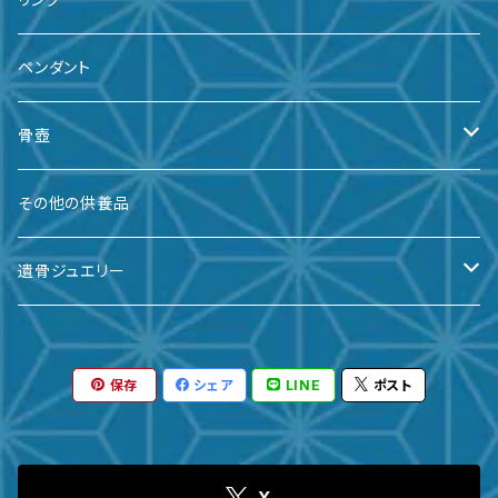
ペンダント
骨壺
備前焼
その他の供養品
九谷焼
遺骨ジュエリー
有田焼
遺骨ダイヤ
保存
シェア
LINE
ポスト
瀬戸焼
台座・リング
ガラス
台座・ネックレス