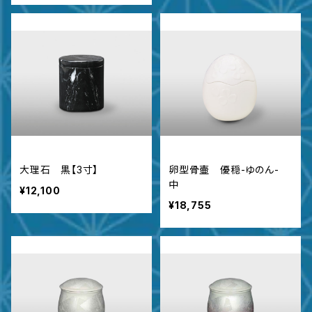
大理石 黒【3寸】
卵型骨壷 優穏-ゆのん-
中
¥12,100
¥18,755