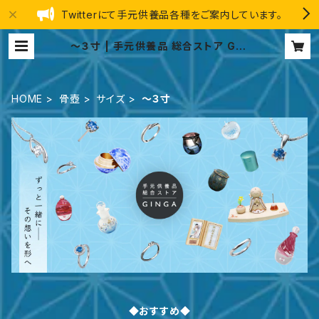
Twitterにて手元供養品各種をご案内しています。
～３寸 | 手元供養品 総合ストア GIN
GA
HOME
骨壺
サイズ
～３寸
◆おすすめ◆