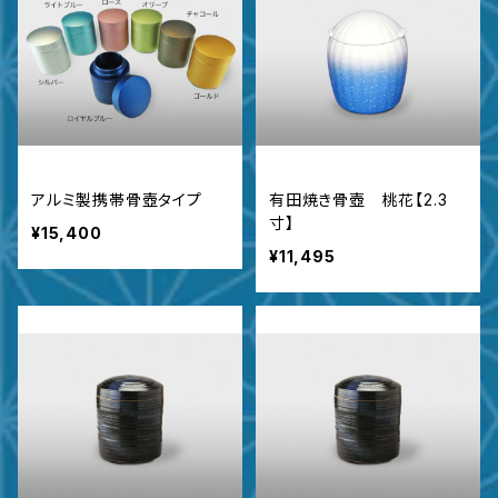
アルミ製携帯骨壺タイプ
有田焼き骨壺 桃花【2.3
寸】
¥15,400
¥11,495