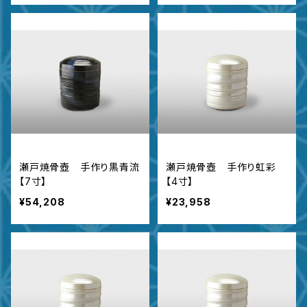
瀬戸焼骨壺 手作り黒青流
瀬戸焼骨壺 手作り虹彩
【7寸】
【4寸】
¥54,208
¥23,958