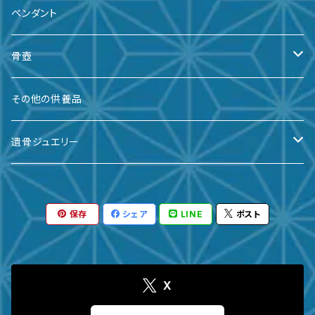
ペンダント
骨壺
備前焼
その他の供養品
九谷焼
遺骨ジュエリー
有田焼
遺骨ダイヤ
保存
シェア
LINE
ポスト
瀬戸焼
台座・リング
ガラス
台座・ネックレス
X
その他
台座・ピアス