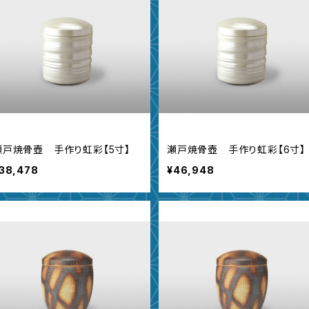
瀬戸焼骨壺 手作り虹彩【5寸】
瀬戸焼骨壺 手作り虹彩【6寸】
38,478
¥46,948