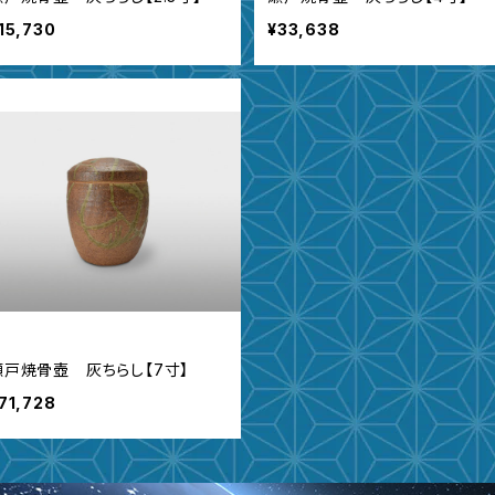
15,730
¥33,638
瀬戸焼骨壺 灰ちらし【7寸】
71,728