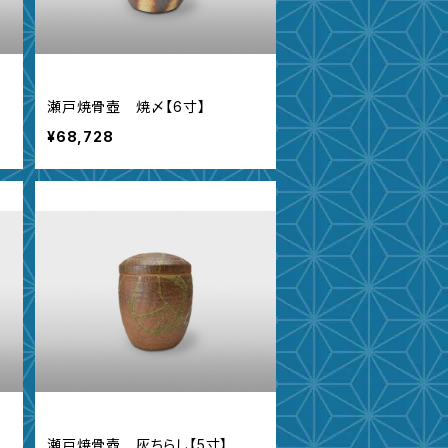
瀬戸焼骨壺 焼〆【6寸】
¥68,728
瀬戸焼骨壺 灰ちらし【5寸】