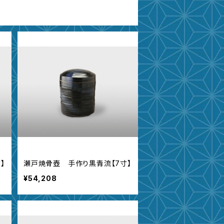
】
瀬戸焼骨壺 手作り黒青流【7寸】
¥54,208