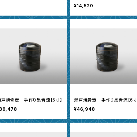
¥14,520
瀬戸焼骨壺 手作り黒青流【5寸】
瀬戸焼骨壺 手作り黒青流【6寸
38,478
¥46,948