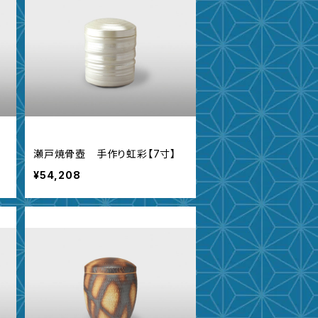
瀬戸焼骨壺 手作り虹彩【7寸】
¥54,208