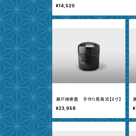
¥14,520
瀬戸焼骨壺 手作り黒青流【4寸】
¥23,958
¥