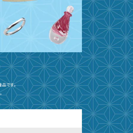
養品です。
。