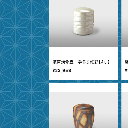
瀬戸焼骨壺 手作り虹彩【4寸】
¥23,958
¥