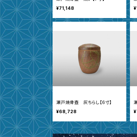
¥71,148
¥
瀬戸焼骨壺 灰ちらし【6寸】
¥68,728
¥