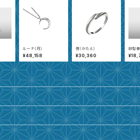
】
ルーナ（月）
傍（かたえ）
卵型骨
ん- 
¥48,158
¥30,360
¥18,