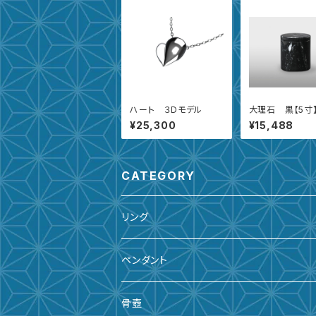
ハート ３Dモデル
大理石 黒【5寸
¥25,300
¥15,488
CATEGORY
リング
ペンダント
骨壺