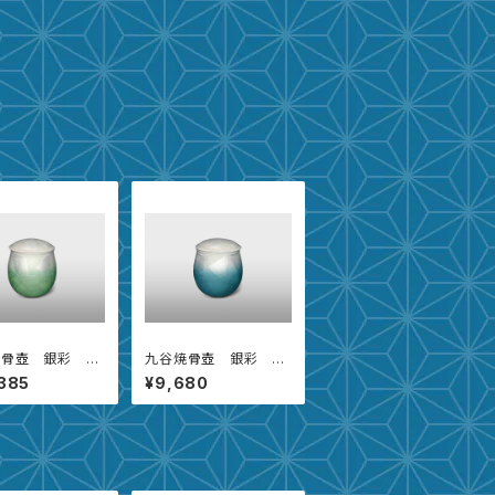
焼骨壺 銀彩 葉
九谷焼骨壺 銀彩 樹
【2.3寸】
385
¥9,680