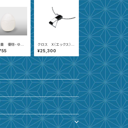
壷 優穏-ゆの
クロス X（エックス）モ
中
デル
755
¥25,300