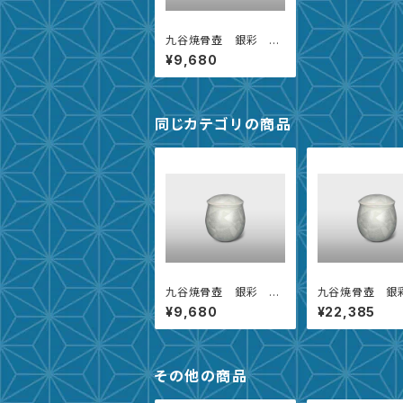
九谷焼骨壺 銀彩 葉
【2.3寸】
¥9,680
同じカテゴリの商品
九谷焼骨壺 銀彩 雪
九谷焼骨壺 銀
【2.3寸】
【5寸】
¥9,680
¥22,385
その他の商品