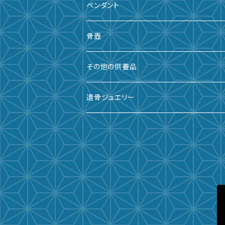
ペンダント
骨壺
備前焼
その他の供養品
九谷焼
遺骨ジュエリー
有田焼
遺骨ダイヤ
瀬戸焼
台座・リング
ガラス
台座・ネックレス
その他
台座・ピアス