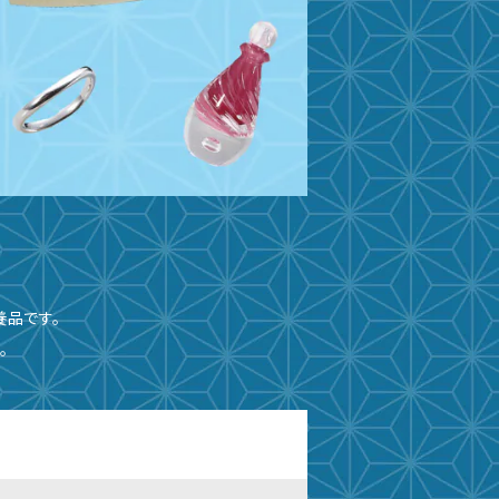
養品です。
。