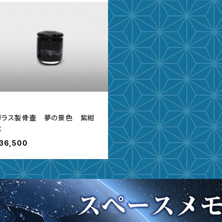
ガラス製骨壷 夢の景色 紫紺
大
36,500