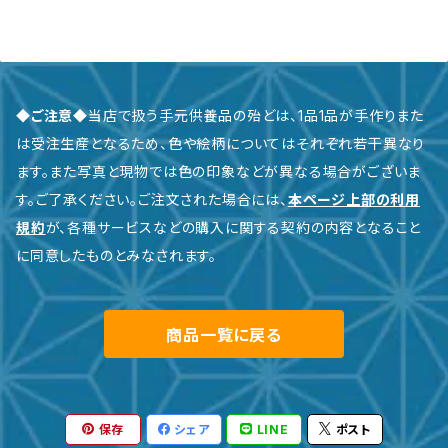
◆ご注意◆
当店で扱う手元供養品の殆どは、1品1品が手作りまた
は受注生産となるため、色や絵柄についてはそれぞれ若干異なり
ます。また写真と現物では色の印象などが異なる場合がございま
す。ご了承ください。ご注文された場合には、
本ページ上部の利用
規約
が、各種サービスなどの購入に関する契約の内容となること
に同意したものとみなされます。
商品一覧に戻る
保存
シェア
LINE
ポスト