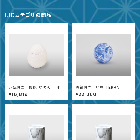
同じカテゴリの商品
卵型骨壷 優穏-ゆのん- 小
真鍮骨壺 地球-TERRA-
¥16,819
¥22,000