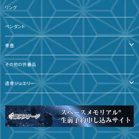
リング
ペンダント
骨壺
備前焼
その他の供養品
九谷焼
遺骨ジュエリー
有田焼
遺骨ダイヤ
瀬戸焼
台座・リング