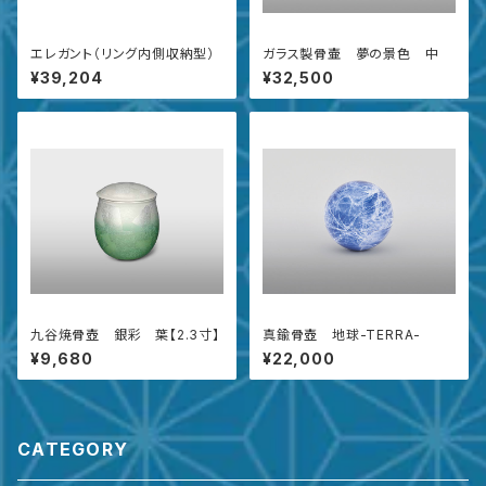
エレガント（リング内側収納型）
ガラス製骨壷 夢の景色 中
¥39,204
¥32,500
九谷焼骨壺 銀彩 葉【2.3寸】
真鍮骨壺 地球-TERRA-
¥9,680
¥22,000
CATEGORY