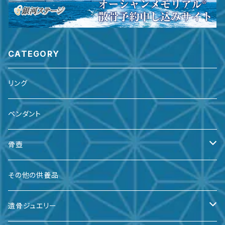
CATEGORY
リング
ペンダント
骨壺
備前焼
その他の供養品
九谷焼
遺骨ジュエリー