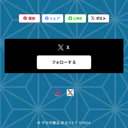
有田焼
遺骨ダイヤ
保存
シェア
LINE
ポスト
瀬戸焼
台座・リング
ガラス
台座・ネックレス
X
その他
台座・ピアス
フォローする
サイズ
～３寸
４寸
© 手元供養品 総合ストア GINGA
５寸