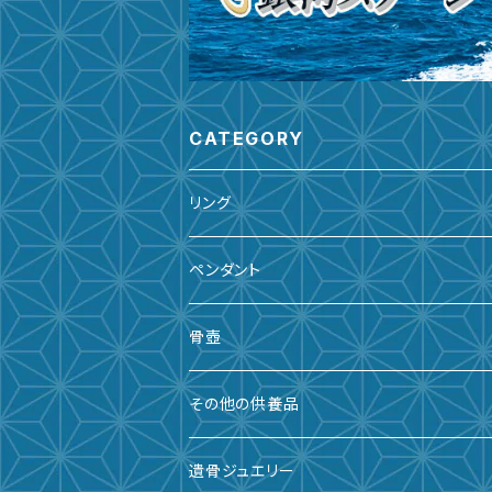
CATEGORY
リング
ペンダント
骨壺
備前焼
その他の供養品
九谷焼
遺骨ジュエリー