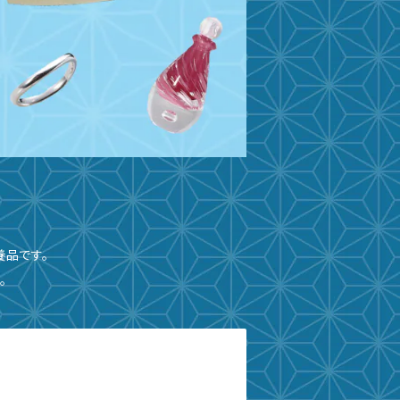
養品です。
。