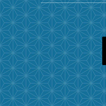
有田焼
遺骨ダイヤ
瀬戸焼
台座・リング
ガラス
台座・ネックレス
その他
台座・ピアス
サイズ
～３寸
４寸