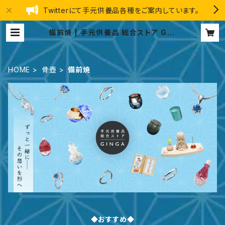
Twitterにて手元供養品各種をご案内しています。
備前焼 | 手元供養品 総合ストア GIN
GA
HOME
骨壺
備前焼
◆おすすめ◆