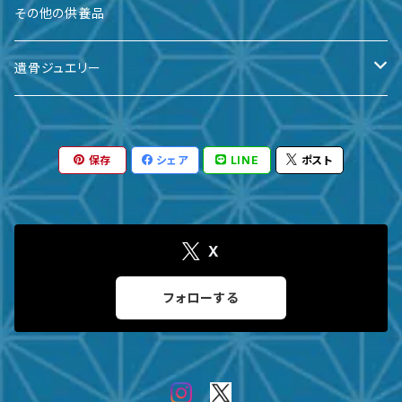
備前焼
その他の供養品
九谷焼
遺骨ジュエリー
有田焼
遺骨ダイヤ
保存
シェア
LINE
ポスト
瀬戸焼
台座・リング
ガラス
台座・ネックレス
X
その他
台座・ピアス
フォローする
サイズ
～３寸