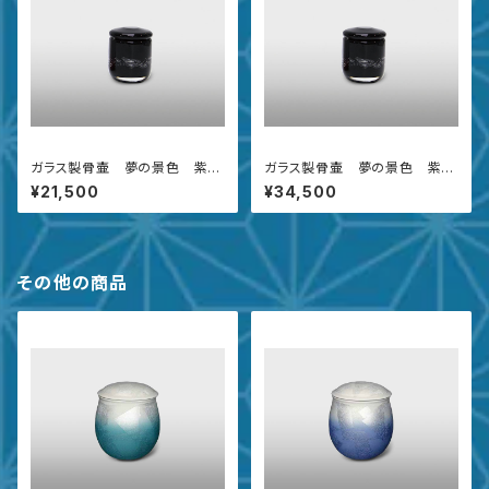
ガラス製骨壷 夢の景色 紫
ガラス製骨壷 夢の景色 紫
紺 小
紺 中
¥21,500
¥34,500
その他の商品