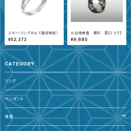
スター（リングおもて面収納型）
九谷焼骨壺 銀彩 雲【2.3寸】
¥52,272
¥9,680
CATEGORY
リング
ペンダント
骨壺