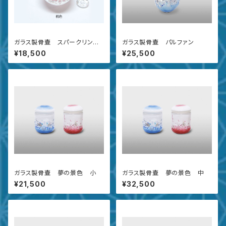
ガラス製骨壷 スパークリング
ガラス製骨壷 パルファン
アップル
¥18,500
¥25,500
ガラス製骨壷 夢の景色 小
ガラス製骨壷 夢の景色 中
¥21,500
¥32,500