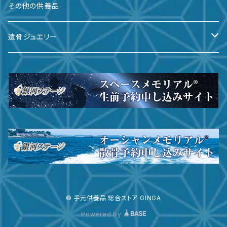
備前焼
その他の供養品
九谷焼
遺骨ジュエリー
有田焼
遺骨ダイヤ
瀬戸焼
台座・リング
ガラス
台座・ネックレス
その他
台座・ピアス
サイズ
© 手元供養品 総合ストア GINGA
Powered by
～３寸