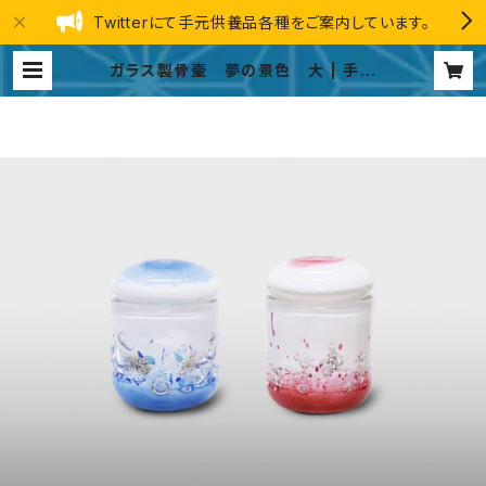
Twitterにて手元供養品各種をご案内しています。
ガラス製骨壷 夢の景色 大 | 手元
供養品 総合ストア GINGA