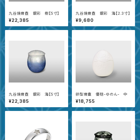
九谷焼骨壺 銀彩 樹【5寸】
九谷焼骨壺 銀彩 海【2.3寸】
¥22,385
¥9,680
九谷焼骨壺 銀彩 海【5寸】
卵型骨壷 優穏-ゆのん- 中
¥22,385
¥18,755