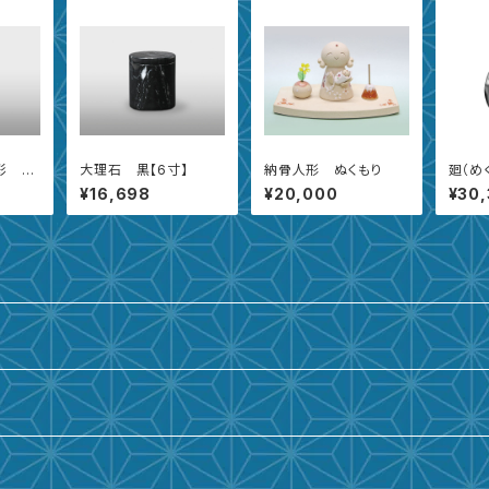
彩 葉
大理石 黒【6寸】
納骨人形 ぬくもり
廻（め
¥16,698
¥20,000
¥30