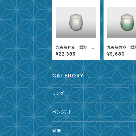
九谷焼骨壺 銀彩 雪
九谷焼骨壺 銀
【5寸】
【2.3寸】
¥22,385
¥9,680
CATEGORY
リング
ペンダント
骨壺