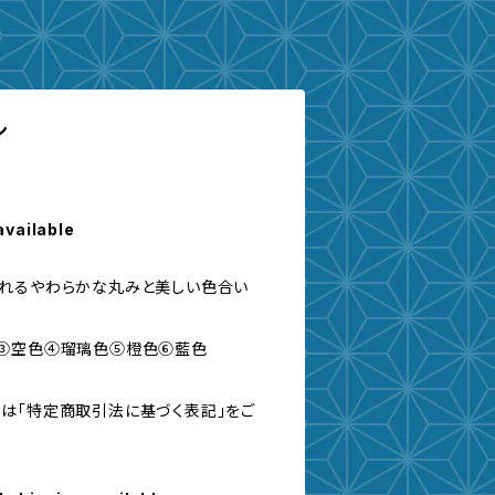
ン
available
れるやわらかな丸みと美しい色合い
色③空色④瑠璃色⑤橙色⑥藍色
は「特定商取引法に基づく表記」をご