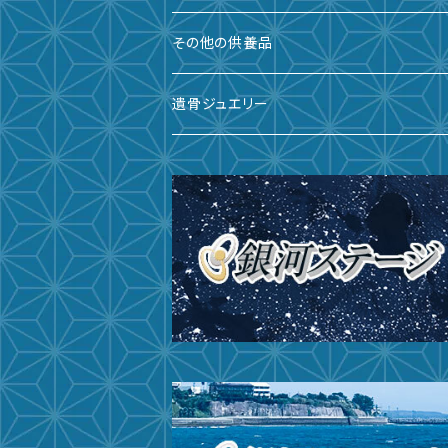
備前焼
その他の供養品
九谷焼
遺骨ジュエリー
有田焼
遺骨ダイヤ
瀬戸焼
台座・リング
ガラス
台座・ネックレス
その他
台座・ピアス
サイズ