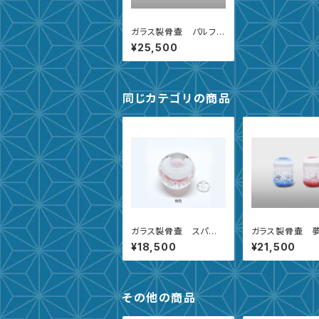
ガラス製骨壷 パルファ
ン
¥25,500
同じカテゴリの商品
ガラス製骨壷 スパー
ガラス製骨壷 
クリングアップル
色 小
¥18,500
¥21,500
その他の商品