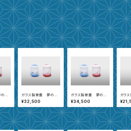
夢の景
ガラス製骨壷 夢の景
ガラス製骨壷 夢の景
ガラス
色 中
色 大
色 
¥32,500
¥34,500
¥21,