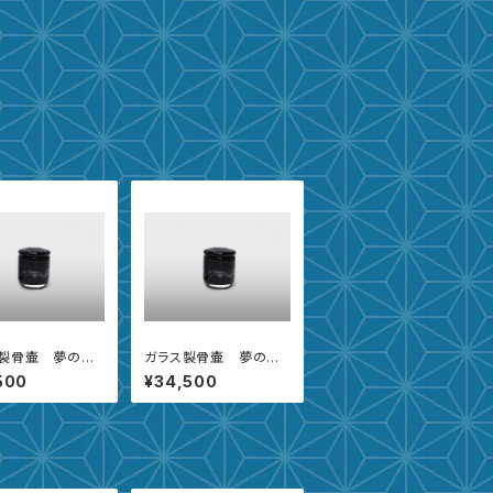
製骨壷 夢の景
ガラス製骨壷 夢の景
紫紺 小
色 紫紺 中
500
¥34,500