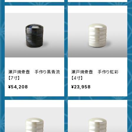
瀬戸焼骨壺 手作り黒青流
瀬戸焼骨壺 手作り虹彩
【7寸】
【4寸】
¥54,208
¥23,958