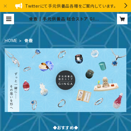
Twitterにて手元供養品各種をご案内しています。
骨壺 | 手元供養品 総合ストア GING
A
HOME
骨壺
◆おすすめ◆