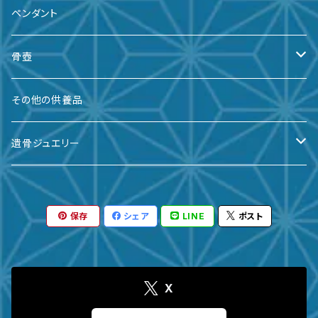
ペンダント
骨壺
備前焼
その他の供養品
九谷焼
遺骨ジュエリー
有田焼
遺骨ダイヤ
保存
シェア
LINE
ポスト
瀬戸焼
台座・リング
ガラス
台座・ネックレス
X
その他
台座・ピアス