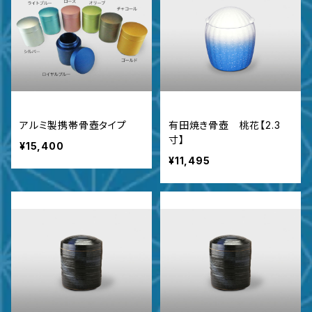
アルミ製携帯骨壺タイプ
有田焼き骨壺 桃花【2.3
寸】
¥15,400
¥11,495