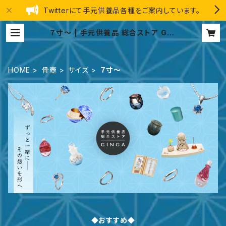
Twitterにて手元供養品各種をご案内しています。
７寸～ | 手元供養品 総合ストア GIN
GA
HOME
骨壺
サイズ
７寸～
◆おすすめ◆