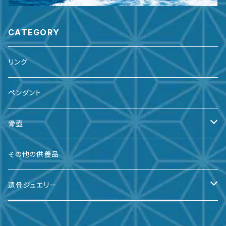
CATEGORY
リング
ペンダント
骨壺
備前焼
その他の供養品
九谷焼
遺骨ジュエリー
有田焼
遺骨ダイヤ