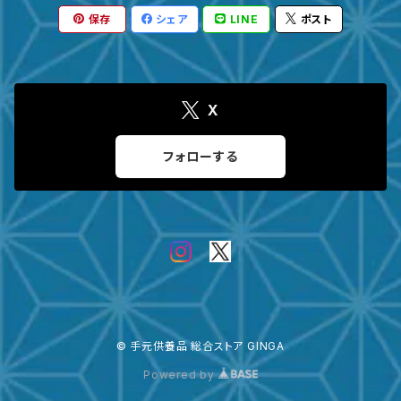
保存
シェア
LINE
ポスト
瀬戸焼
台座・リング
ガラス
台座・ネックレス
X
その他
台座・ピアス
フォローする
サイズ
～３寸
４寸
© 手元供養品 総合ストア GINGA
５寸
Powered by