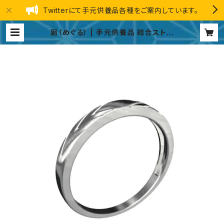
Twitterにて手元供養品各種をご案内しています。
廻（めぐる） | 手元供養品 総合ストア
GINGA