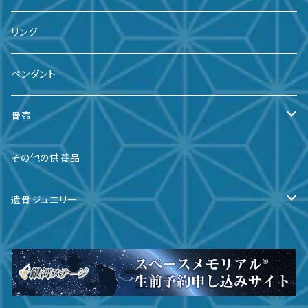
リング
ペンダント
骨壺
備前焼
その他の供養品
九谷焼
遺骨ジュエリー
有田焼
遺骨ダイヤ
瀬戸焼
台座・リング