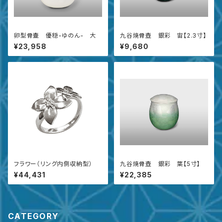
卵型骨壷 優穏-ゆのん- 大
九谷焼骨壺 銀彩 宙【2.3寸】
¥23,958
¥9,680
フラワー（リング内側収納型）
九谷焼骨壺 銀彩 葉【5寸】
¥44,431
¥22,385
CATEGORY