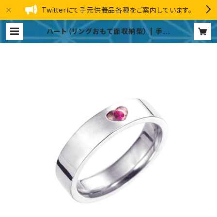
Twitterにて手元供養品各種をご案内しています。
ハート（リングおもて面収納型） | 手元
供養品 総合ストア GINGA