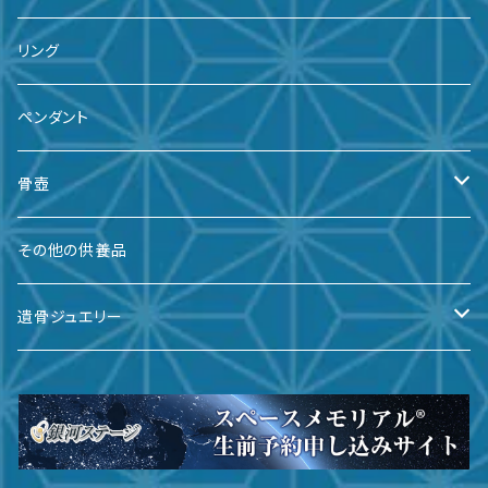
リング
ペンダント
骨壺
備前焼
その他の供養品
九谷焼
遺骨ジュエリー
有田焼
遺骨ダイヤ
瀬戸焼
台座・リング