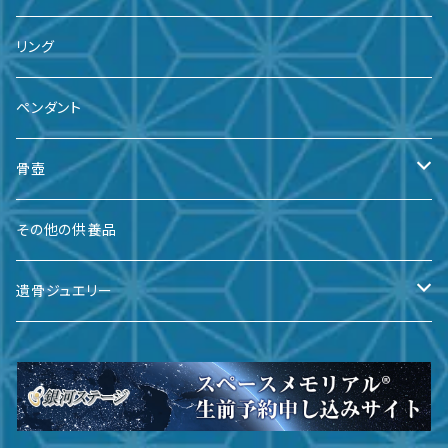
リング
ペンダント
骨壺
備前焼
その他の供養品
九谷焼
遺骨ジュエリー
有田焼
遺骨ダイヤ
瀬戸焼
台座・リング