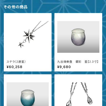
その他の商品
ステラ（2連星）
九谷焼骨壺 銀彩 星【2.3寸】
¥60,258
¥9,680