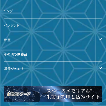
リング
ペンダント
骨壺
備前焼
その他の供養品
九谷焼
遺骨ジュエリー
有田焼
遺骨ダイヤ
瀬戸焼
台座・リング