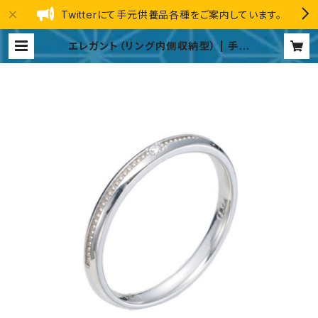
Twitterにて手元供養品各種をご案内しています。
エレガント（リング内側収納型） | 手元
供養品 総合ストア GINGA