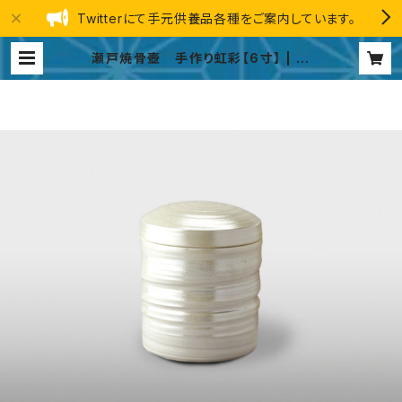
Twitterにて手元供養品各種をご案内しています。
瀬戸焼骨壺 手作り虹彩【6寸】 | 手
元供養品 総合ストア GINGA