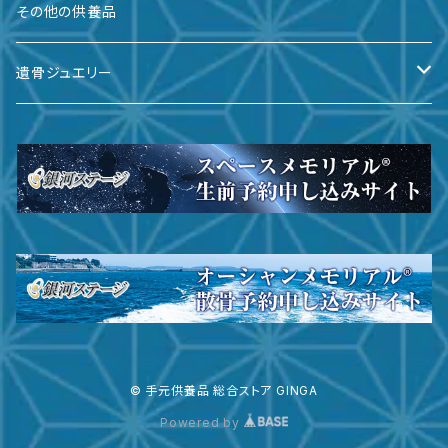
備前焼
その他の供養品
九谷焼
遺骨ジュエリー
有田焼
遺骨ダイヤ
瀬戸焼
台座・リング
ガラス
台座・ネックレス
その他
台座・ピアス
サイズ
© 手元供養品 総合ストア GINGA
Powered by
～３寸