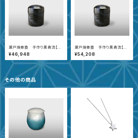
瀬戸焼骨壺 手作り黒青流【6
瀬戸焼骨壺 手作り黒青流【7
寸】
寸】
¥46,948
¥54,208
その他の商品