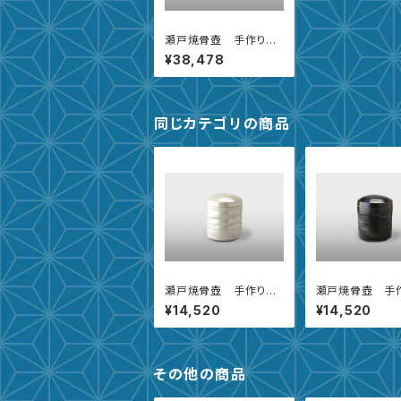
瀬戸焼骨壺 手作り黒
青流【5寸】
¥38,478
同じカテゴリの商品
瀬戸焼骨壺 手作り虹
瀬戸焼骨壺 手
彩【2.3寸】
青流【2.3寸】
¥14,520
¥14,520
その他の商品