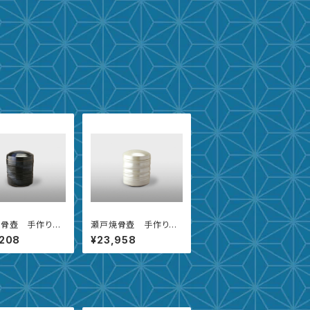
焼骨壺 手作り黒
瀬戸焼骨壺 手作り虹
7寸】
彩【4寸】
,208
¥23,958