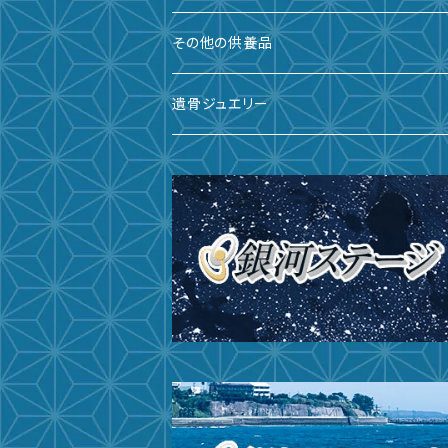
備前焼
その他の供養品
九谷焼
遺骨ジュエリー
有田焼
遺骨ダイヤ
瀬戸焼
台座・リング
ガラス
台座・ネックレス
その他
台座・ピアス
サイズ