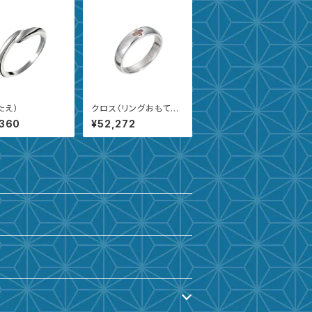
たえ）
クロス（リングおもて面
収納型）
,360
¥52,272