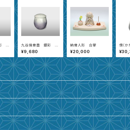
彩 海
九谷焼骨壺 銀彩 星
納骨人形 合掌
傍（か
【2.3寸】
¥9,680
¥20,000
¥30