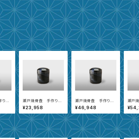
作り黒
瀬戸焼骨壺 手作り黒
瀬戸焼骨壺 手作り黒
瀬戸
青流【4寸】
青流【6寸】
青流【
¥23,958
¥46,948
¥54