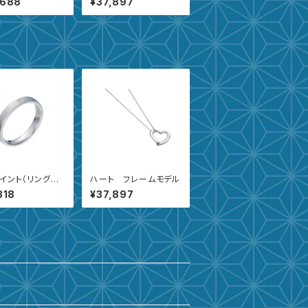
,688
¥37,897
イント（リング内
ハート フレームモデル
型）
818
¥37,897