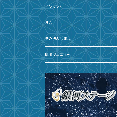
ペンダント
骨壺
備前焼
その他の供養品
九谷焼
遺骨ジュエリー
有田焼
遺骨ダイヤ
瀬戸焼
台座・リング
ガラス
台座・ネックレス