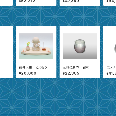
¥52,272
¥47,350
¥94
納骨人形 ぬくもり
九谷焼骨壺 銀彩 花
ワンポ
【5寸】
側収納
¥20,000
¥22,385
¥41,