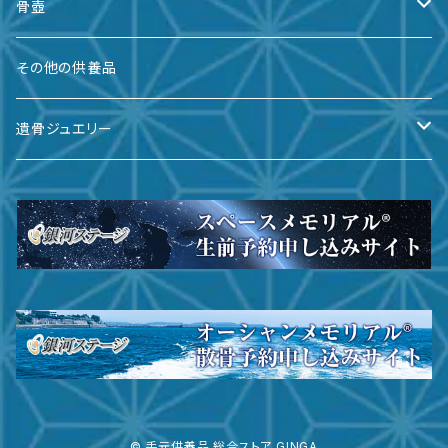
骨壺
備前焼
その他の供養品
九谷焼
遺骨ジュエリー
有田焼
遺骨ダイヤ
瀬戸焼
台座・リング
ガラス
台座・ネックレス
その他
台座・ピアス
サイズ
© 手元供養品 総合ストア GINGA