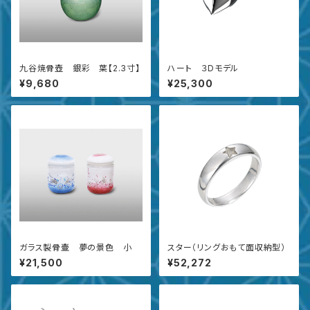
九谷焼骨壺 銀彩 葉【2.3寸】
ハート ３Dモデル
¥9,680
¥25,300
ガラス製骨壷 夢の景色 小
スター（リングおもて面収納型）
¥21,500
¥52,272