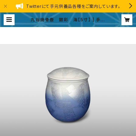
Twitterにて手元供養品各種をご案内しています。
九谷焼骨壺 銀彩 海【5寸】 | 手元
供養品 総合ストア GINGA