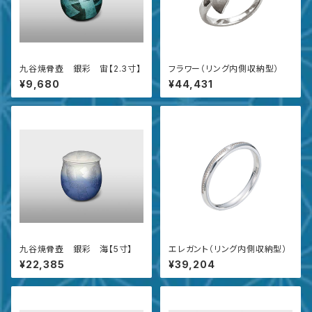
九谷焼骨壺 銀彩 宙【2.3寸】
フラワー（リング内側収納型）
¥9,680
¥44,431
九谷焼骨壺 銀彩 海【5寸】
エレガント（リング内側収納型）
¥22,385
¥39,204