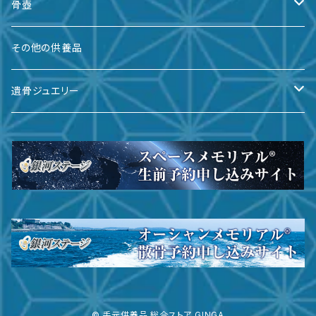
骨壺
備前焼
その他の供養品
九谷焼
遺骨ジュエリー
有田焼
遺骨ダイヤ
瀬戸焼
台座・リング
ガラス
台座・ネックレス
その他
台座・ピアス
サイズ
© 手元供養品 総合ストア GINGA