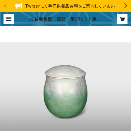
Twitterにて手元供養品各種をご案内しています。
九谷焼骨壺 銀彩 葉【5寸】 | 手元
供養品 総合ストア GINGA